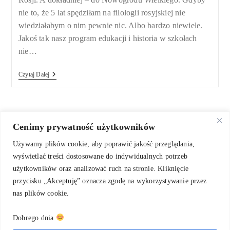
nie to, że 5 lat spędziłam na filologii rosyjskiej nie
wiedziałabym o nim pewnie nic. Albo bardzo niewiele.
Jakoś tak nasz program edukacji i historia w szkołach
nie…
Skarby
Czytaj Dalej
Piśmiennictwa
Znad
Jeziora
Ilmen
–
Nowogrodzki
Cenimy prywatność użytkowników
Hiperpalimpsest
Używamy plików cookie, aby poprawić jakość przeglądania,
wyświetlać treści dostosowane do indywidualnych potrzeb
użytkowników oraz analizować ruch na stronie. Kliknięcie
przycisku „Akceptuję” oznacza zgodę na wykorzystywanie przez
nas plików cookie.
Dobrego dnia