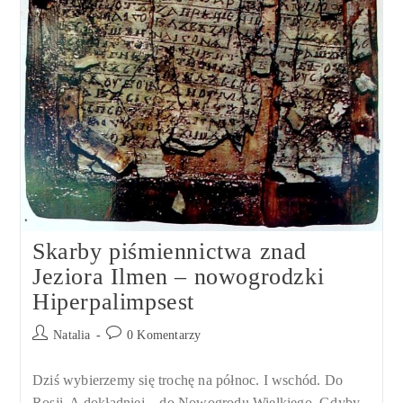
Skarby piśmiennictwa znad
Jeziora Ilmen – nowogrodzki
Hiperpalimpsest
Post
Post
Natalia
0 Komentarzy
author:
comments:
Dziś wybierzemy się trochę na północ. I wschód. Do
Rosji. A dokładniej – do Nowogrodu Wielkiego. Gdyby