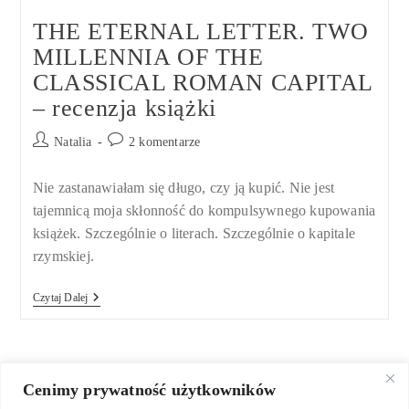
THE ETERNAL LETTER. TWO
MILLENNIA OF THE
CLASSICAL ROMAN CAPITAL
– recenzja książki
Post
Post
Natalia
2 komentarze
author:
comments:
Nie zastanawiałam się długo, czy ją kupić. Nie jest
tajemnicą moja skłonność do kompulsywnego kupowania
książek. Szczególnie o literach. Szczególnie o kapitale
rzymskiej.
THE
Czytaj Dalej
ETERNAL
LETTER.
TWO
MILLENNIA
OF
THE
Cenimy prywatność użytkowników
CLASSICAL