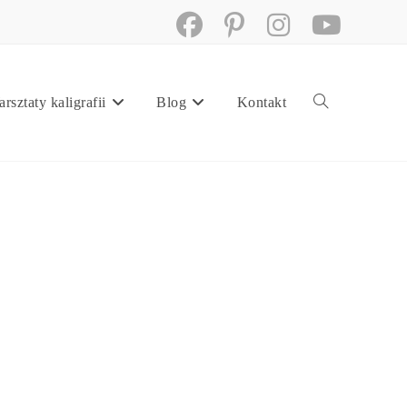
rsztaty kaligrafii
Blog
Kontakt
Toggle
website
search