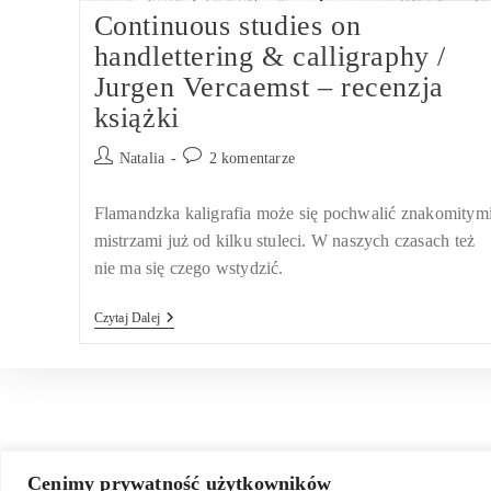
Continuous studies on
handlettering & calligraphy /
Jurgen Vercaemst – recenzja
książki
Post
Post
Natalia
2 komentarze
author:
comments:
Flamandzka kaligrafia może się pochwalić znakomitym
mistrzami już od kilku stuleci. W naszych czasach też
nie ma się czego wstydzić.
Continuous
Czytaj Dalej
Studies
On
Handlettering
&
Calligraphy
/
Jurgen
Vercaemst
–
Cenimy prywatność użytkowników