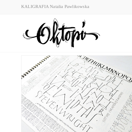
Skip
KALIGRAFIA Natalia Pawlikowska
to
content