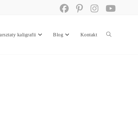
rsztaty kaligrafii
Blog
Kontakt
Toggle
website
search