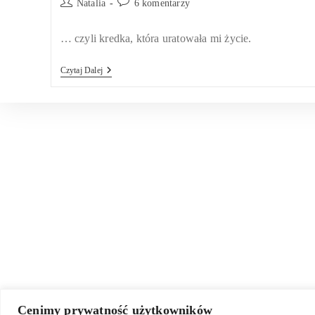
Post
Post
Natalia
6 komentarzy
author:
comments:
… czyli kredka, która uratowała mi życie.
Kredka
Czytaj Dalej
PROGRESSO
Cenimy prywatność użytkowników