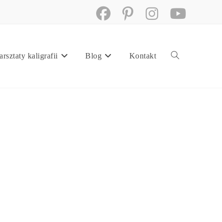
rsztaty kaligrafii
Blog
Kontakt
Toggle
website
search