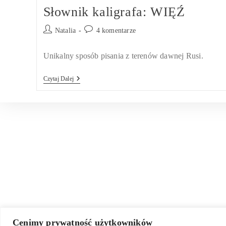
Słownik kaligrafa: WIĘŹ
Post
Post
Natalia
4 komentarze
author:
comments:
Unikalny sposób pisania z terenów dawnej Rusi.
Słownik
Czytaj Dalej
Kaligrafa:
WIĘŹ
Cenimy prywatność użytkowników