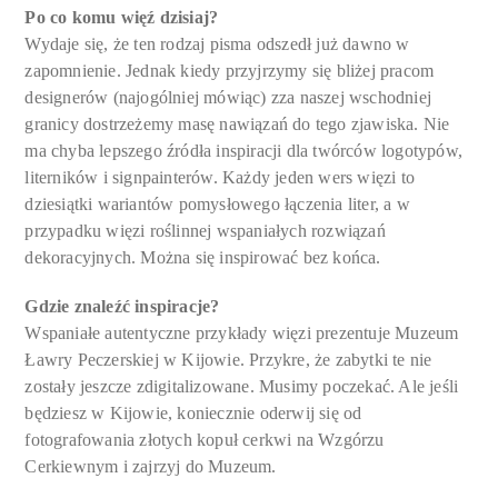
Po co komu więź dzisiaj?
Wydaje się, że ten rodzaj pisma odszedł już dawno w
zapomnienie. Jednak kiedy przyjrzymy się bliżej pracom
designerów (najogólniej mówiąc) zza naszej wschodniej
granicy dostrzeżemy masę nawiązań do tego zjawiska. Nie
ma chyba lepszego źródła inspiracji dla twórców logotypów,
literników i signpainterów. Każdy jeden wers więzi to
dziesiątki wariantów pomysłowego łączenia liter, a w
przypadku więzi roślinnej wspaniałych rozwiązań
dekoracyjnych. Można się inspirować bez końca.
Gdzie znaleźć inspiracje?
Wspaniałe autentyczne przykłady więzi prezentuje Muzeum
Ławry Peczerskiej w Kijowie. Przykre, że zabytki te nie
zostały jeszcze zdigitalizowane. Musimy poczekać. Ale jeśli
będziesz w Kijowie, koniecznie oderwij się od
fotografowania złotych kopuł cerkwi na Wzgórzu
Cerkiewnym i zajrzyj do Muzeum.