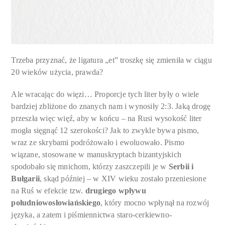
Trzeba przyznać, że ligatura „et” troszkę się zmieniła w ciągu
20 wieków użycia, prawda?
Ale wracając do więzi… Proporcje tych liter były o wiele
bardziej zbliżone do znanych nam i wynosiły 2:3. Jaką drogę
przeszła więc więź, aby w końcu – na Rusi wysokość liter
mogła sięgnąć 12 szerokości? Jak to zwykle bywa pismo,
wraz ze skrybami podróżowało i ewoluowało. Pismo
wiązane, stosowane w manuskryptach bizantyjskich
spodobało się mnichom, którzy zaszczepili je w
Serbii i
Bułgarii
, skąd później – w XIV wieku zostało przeniesione
na Ruś w efekcie tzw.
drugiego wpływu
południowosłowiańskiego
, który mocno wpłynął na rozwój
języka, a zatem i piśmiennictwa staro-cerkiewno-