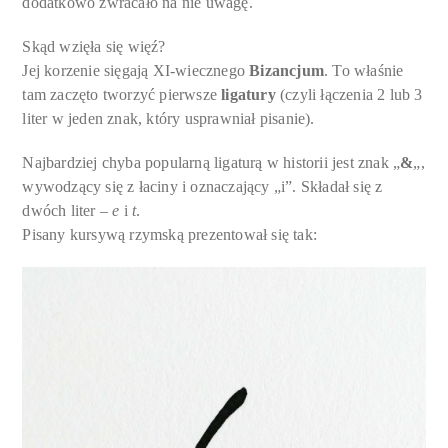
dodatkowo zwracało na nie uwagę.
Skąd wzięła się więź?
Jej korzenie sięgają XI-wiecznego
Bizancjum
. To właśnie
tam zaczęto tworzyć pierwsze
ligatury
(czyli łączenia 2 lub 3
liter w jeden znak, który usprawniał pisanie).
Najbardziej chyba popularną ligaturą w historii jest znak „
&
„,
wywodzący się z łaciny i oznaczający „i”. Składał się z
dwóch liter –
e
i
t
.
Pisany kursywą rzymską prezentował się tak: