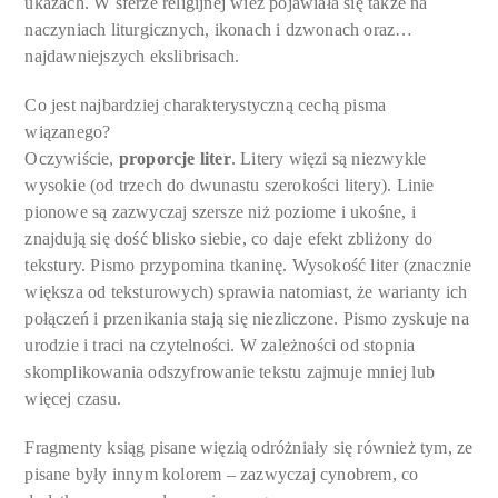
ukazach. W sferze religijnej wieź pojawiała się także na
naczyniach liturgicznych, ikonach i dzwonach oraz…
najdawniejszych ekslibrisach.
Co jest najbardziej charakterystyczną cechą pisma
wiązanego?
Oczywiście,
proporcje liter
. Litery więzi są niezwykle
wysokie (od trzech do dwunastu szerokości litery). Linie
pionowe są zazwyczaj szersze niż poziome i ukośne, i
znajdują się dość blisko siebie, co daje efekt zbliżony do
tekstury. Pismo przypomina tkaninę. Wysokość liter (znacznie
większa od teksturowych) sprawia natomiast, że warianty ich
połączeń i przenikania stają się niezliczone. Pismo zyskuje na
urodzie i traci na czytelności. W zależności od stopnia
skomplikowania odszyfrowanie tekstu zajmuje mniej lub
więcej czasu.
Fragmenty ksiąg pisane więzią odróżniały się również tym, ze
pisane były innym kolorem – zazwyczaj cynobrem, co