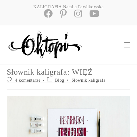
Skip
KALIGRAFIA Natalia Pawlikowska
to
content
Słownik kaligrafa: WIĘŹ
Post
Post
4 komentarze
Blog
/
Słownik kaligrafa
comments:
category: