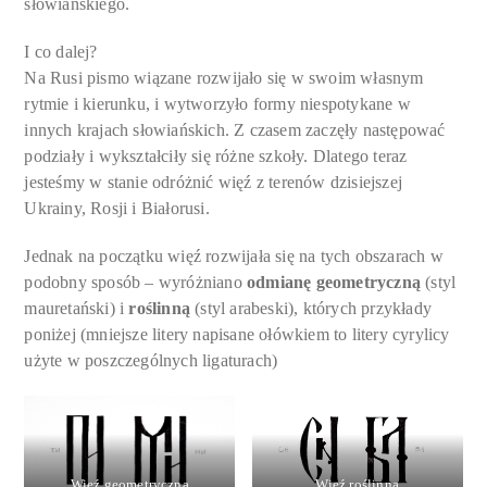
słowiańskiego.
I co dalej?
Na Rusi pismo wiązane rozwijało się w swoim własnym
rytmie i kierunku, i wytworzyło formy niespotykane w
innych krajach słowiańskich. Z czasem zaczęły następować
podziały i wykształciły się różne szkoły. Dlatego teraz
jesteśmy w stanie odróżnić więź z terenów dzisiejszej
Ukrainy, Rosji i Białorusi.
Jednak na początku więź rozwijała się na tych obszarach w
podobny sposób – wyróżniano
odmianę geometryczną
(styl
mauretański) i
roślinną
(styl arabeski), których przykłady
poniżej (mniejsze litery napisane ołówkiem to litery cyrylicy
użyte w poszczególnych ligaturach)
Więź geometryczna
Więź roślinna