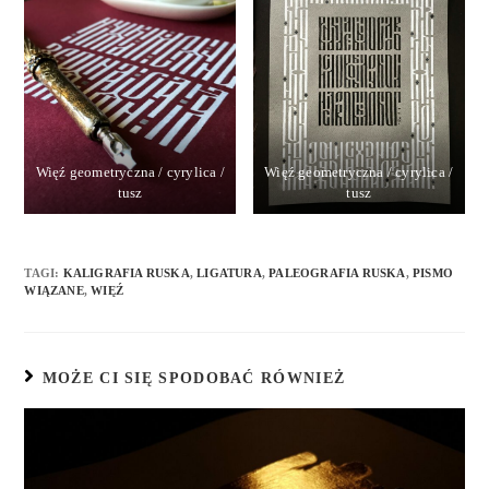
Więź geometryczna / cyrylica /
Więź geometryczna / cyrylica /
tusz
tusz
TAGI
:
KALIGRAFIA RUSKA
,
LIGATURA
,
PALEOGRAFIA RUSKA
,
PISMO
WIĄZANE
,
WIĘŹ
MOŻE CI SIĘ SPODOBAĆ RÓWNIEŻ