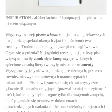
INSPIRATION / alfabet łaciński / kompozycja inspirowana
pismem wiązanym
Więź, czy inaczej:
pismo wiązane
, to jedno z najciekawszych
i najbardziej spektakularnych zjawisk piśmiennictwa
ruskiego. Trudno o dekoracyjniejsze pismo nagłówkowe.
Czym się wyróżnia? Najogólniej rzecz ujmując teksty pisane
więzią stanowiły
zamknięte kompozycje
, w których
splecione ze sobą litery tworzyły misterne
ornamenty
.
Występowały jedynie w najbardziej prestiżowych, przez co
również niezwykle kosztownych manuskryptach i
inkunabułach. Pismo wiązane stało się charakterystyczne
głównie dla tekstów religijnych (pozwalało niejako szyfrować
treści, które miały być dostępne tylko dla wtajemniczonych),
choć pojawiało się również w dokumentach
potwierdzających nadania carskie oraz niektórych rejestrach i