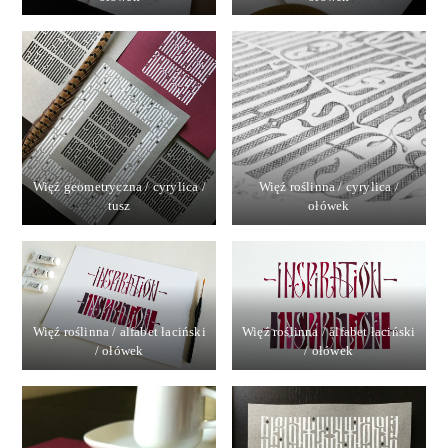
Więź geometryczna / cyrylica /
Więź roślinna / cyrylica /
tusz
ołówek
Więź roślinna / alfabet łaciński
Więź roślinna / alfabet łaciński
/ ołówek
/ ołówek