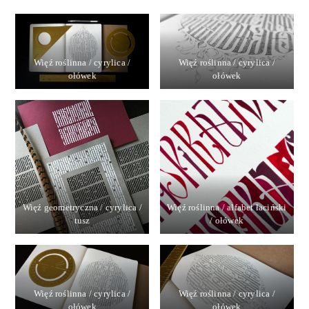
Więź roślinna / cyrylica /
Więź roślinna / cyrylica /
ołówek
ołówek
Więź geometryczna / cyrylica /
Więź roślinna / alfabet łaciński
tusz
/ ołówek
Więź roślinna / cyrylica /
Więź roślinna / cyrylica /
ołówek
ołówek