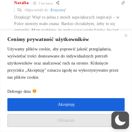
Natalia
5 lat temu
Odpowiedź do
Krzysztof
Dziękuję! Więź to jedna z moich największych inspiracji – w
Polce niestety mało znana. Bardzo chciałabym, żeby to się
zmieniło. Mam nadzieję, że zyska u nas wielu fanów, bo jest
naprawdę przepiękna…
Cenimy prywatność użytkowników
Odpowiedz
0
Używamy plików cookie, aby poprawić jakość przeglądania,
wyświetlać treści dostosowane do indywidualnych potrzeb
użytkowników oraz analizować ruch na stronie. Kliknięcie
Dlaczego warto brać udział w warsztatach
przycisku „Akceptuję” oznacza zgodę na wykorzystywanie przez
prowadzonych w obcym języku? – Oktopi Calligraphy
nas plików cookie.
5 lat temu
[…] Słownik kaligrafa: WIĘŹ […]
Dobrego dnia
Odpowiedz
0
Akceptuję
4
Odrzucam
Villu Toots – Oktopi Calligraphy
4 lat temu
[…] Słownik kaligrafa: WIĘŹ SKOROPIS – jedyny krój