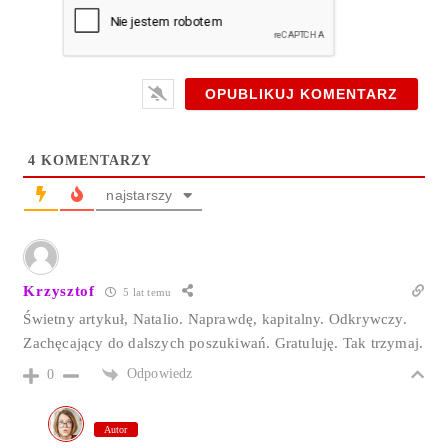
*
n
a
w
w
w
4
KOMENTARZY
najstarszy
Krzysztof
5 lat temu
Świetny artykuł, Natalio. Naprawdę, kapitalny. Odkrywczy.
Zachęcający do dalszych poszukiwań. Gratuluję. Tak trzymaj.
Odpowiedz
0
Autor