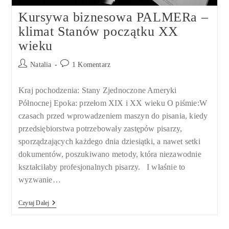
Kursywa biznesowa PALMERa –
klimat Stanów początku XX
wieku
Post
Post
Natalia
1 Komentarz
author:
comments:
Kraj pochodzenia: Stany Zjednoczone Ameryki
Północnej Epoka: przełom XIX i XX wieku O piśmie:W
czasach przed wprowadzeniem maszyn do pisania, kiedy
przedsiębiorstwa potrzebowały zastępów pisarzy,
sporządzających każdego dnia dziesiątki, a nawet setki
dokumentów, poszukiwano metody, która niezawodnie
kształciłaby profesjonalnych pisarzy. I właśnie to
wyzwanie…
Kursywa
Czytaj Dalej
Biznesowa
PALMERa
–