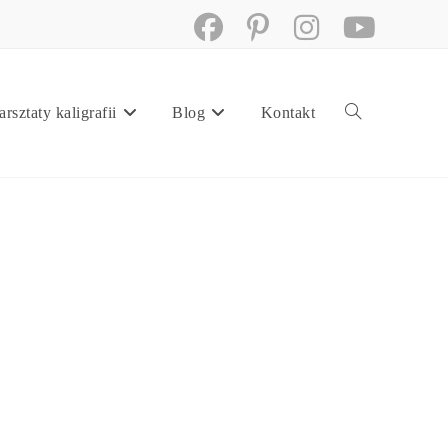
rsztaty kaligrafii
Blog
Kontakt
Toggle
website
search