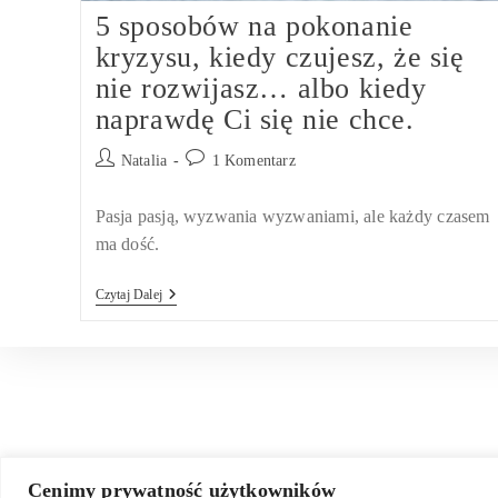
5 sposobów na pokonanie
kryzysu, kiedy czujesz, że się
nie rozwijasz… albo kiedy
naprawdę Ci się nie chce.
Post
Post
Natalia
1 Komentarz
author:
comments:
Pasja pasją, wyzwania wyzwaniami, ale każdy czasem
ma dość.
5
Czytaj Dalej
Sposobów
Na
Pokonanie
Kryzysu,
Kiedy
Czujesz,
Że
Się
Nie
Rozwijasz…
Cenimy prywatność użytkowników
Albo