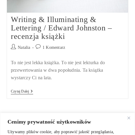
Writing & Illuminating &
Lettering / Edward Johnston –
recenzja książki
Post
Post
Natalia
1 Komentarz
author:
comments:
To nie jest lekka książka. To nie jest lekturka do
przewertowania w dwa popołudnia. Ta książka
wystarczy Ci na lata.
Writing
Czytaj Dalej
&
Illuminating
&
Lettering
/
Edward
Cenimy prywatność użytkowników
Johnston
–
Używamy plików cookie, aby poprawić jakość przeglądania,
Recenzja