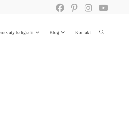
rsztaty kaligrafii
Blog
Kontakt
Toggle
website
search