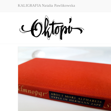
Skip
KALIGRAFIA Natalia Pawlikowska
to
content