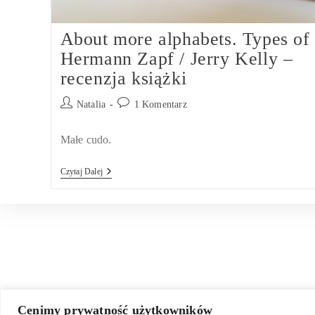
About more alphabets. Types of
Hermann Zapf / Jerry Kelly –
recenzja książki
Post
Post
Natalia
1 Komentarz
author:
comments:
Małe cudo.
About
Czytaj Dalej
More
Alphabets.
Types
Of
Hermann
Zapf
/
Jerry
Kelly
–
Recenzja
Książki
Cenimy prywatność użytkowników