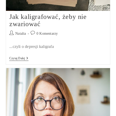
Jak kaligrafować, żeby nie
zwariować
Post
Post
Natalia
0 Komentarzy
author:
comments:
...czyli o depresji kaligrafa
Jak
Czytaj Dalej
Kaligrafować,
Żeby
Nie
Zwariować