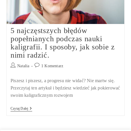
5 najczęstszych błędów
popełnianych podczas nauki
kaligrafii. I sposoby, jak sobie z
nimi radzić.
Post
Post
Natalia
1 Komentarz
author:
comments:
Piszesz i piszesz, a progresu nie widać? Nie martw się.
Przeczytaj ten artykuł i będziesz wiedzieć jak pokierować
swoim kaligraficznym rozwojem
5
Czytaj Dalej
Najczęstszych
Błędów
Popełnianych
Podczas