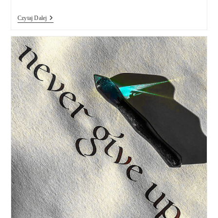
Writing
Czytaj Dalej
&
Illuminating
&
Lettering
/
Edward
Johnston
–
Recenzja
Książki