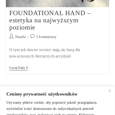
FOUNDATIONAL HAND –
estetyka na najwyższym
poziomie
Post
Post
Natalia
5 komentarzy
author:
comments:
O tym jak dawne wzorce stają się bazą dla
nowoczesnych literniczych arcydzieł
FOUNDATIONAL
Czytaj Dalej
HAND
–
Estetyka
Na
Najwyższym
Poziomie
Cenimy prywatność użytkowników
Używamy plików cookie, aby poprawić jakość przeglądania,
wyświetlać treści dostosowane do indywidualnych potrzeb
użytkowników oraz analizować ruch na stronie. Kliknięcie