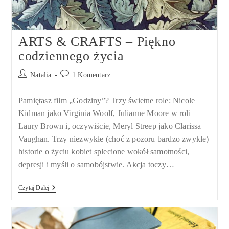
ARTS & CRAFTS – Piękno
codziennego życia
Post
Post
Natalia
1 Komentarz
author:
comments:
Pamiętasz film „Godziny”? Trzy świetne role: Nicole
Kidman jako Virginia Woolf, Julianne Moore w roli
Laury Brown i, oczywiście, Meryl Streep jako Clarissa
Vaughan. Trzy niezwykłe (choć z pozoru bardzo zwykłe)
historie o życiu kobiet splecione wokół samotności,
depresji i myśli o samobójstwie. Akcja toczy…
ARTS
Czytaj Dalej
&
CRAFTS
–
Piękno
Codziennego