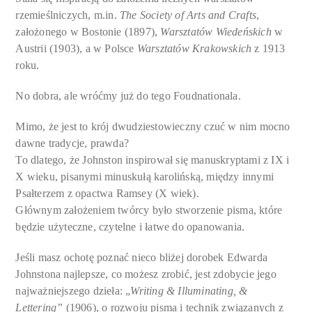
rzemieślniczych, m.in.
The Society of Arts and Crafts
,
założonego w Bostonie (1897),
Warsztatów Wiedeńskich
w
Austrii (1903), a w Polsce
Warsztatów Krakowskich
z 1913
roku.
No dobra, ale wróćmy już do tego Foudnationala.
Mimo, że jest to krój dwudziestowieczny czuć w nim mocno
dawne tradycje, prawda?
To dlatego, że Johnston inspirował się manuskryptami z IX i
X wieku, pisanymi minuskułą karolińską, między innymi
Psałterzem z opactwa Ramsey (X wiek).
Głównym założeniem twórcy było stworzenie pisma, które
będzie użyteczne, czytelne i łatwe do opanowania.
Jeśli masz ochotę poznać nieco bliżej dorobek Edwarda
Johnstona najlepsze, co możesz zrobić, jest zdobycie jego
najważniejszego dzieła: „
Writing & Illuminating, &
Lettering”
(1906), o rozwoju pisma i technik związanych z