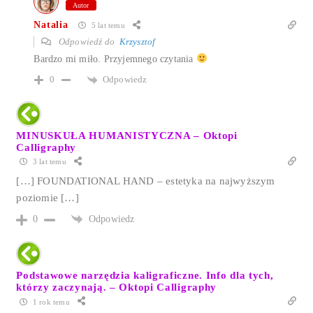
Autor
Natalia
5 lat temu
Odpowiedź do
Krzysztof
Bardzo mi miło. Przyjemnego czytania
Odpowiedz
0
MINUSKUŁA HUMANISTYCZNA – Oktopi
Calligraphy
3 lat temu
[…] FOUNDATIONAL HAND – estetyka na najwyższym
poziomie […]
Odpowiedz
0
Podstawowe narzędzia kaligraficzne. Info dla tych,
którzy zaczynają. – Oktopi Calligraphy
1 rok temu