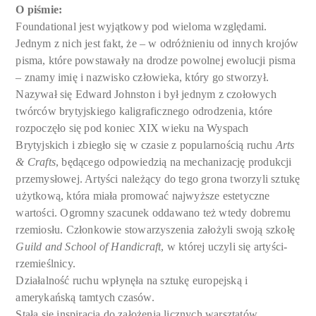
O piśmie:
Foundational jest wyjątkowy pod wieloma względami.
Jednym z nich jest fakt, że – w odróżnieniu od innych krojów
pisma, które powstawały na drodze powolnej ewolucji pisma
– znamy imię i nazwisko człowieka, który go stworzył.
Nazywał się Edward Johnston i był jednym z czołowych
twórców brytyjskiego kaligraficznego odrodzenia, które
rozpoczęło się pod koniec XIX wieku na Wyspach
Brytyjskich i zbiegło się w czasie z popularnością ruchu
Arts
& Crafts
, będącego odpowiedzią na mechanizację produkcji
przemysłowej. Artyści należący do tego grona tworzyli sztukę
użytkową, która miała promować najwyższe estetyczne
wartości. Ogromny szacunek oddawano też wtedy dobremu
rzemiosłu. Członkowie stowarzyszenia założyli swoją szkołę
Guild and School of Handicraft
, w której uczyli się artyści-
rzemieślnicy.
Działalność ruchu wpłynęła na sztukę europejską i
amerykańską tamtych czasów.
Stała się inspiracją do założenia licznych warsztatów