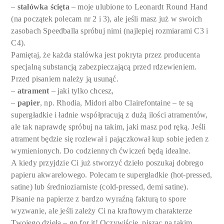
–
stalówka ścięta
– moje ulubione to Leonardt Round Hand
(na początek polecam nr 2 i 3), ale jeśli masz już w swoich
zasobach Speedballa spróbuj nimi (najlepiej rozmiarami C3 i
C4).
Pamiętaj, że każda stalówka jest pokryta przez producenta
specjalną substancją zabezpieczającą przed rdzewieniem.
Przed pisaniem należy ją usunąć.
–
atrament
– jaki tylko chcesz,
–
papier
, np. Rhodia, Midori albo Clairefontaine – te są
supergładkie i ładnie współpracują z dużą ilości atramentów,
ale tak naprawdę spróbuj na takim, jaki masz pod ręką. Jeśli
atrament będzie się rozlewał i pajączkował kup sobie jeden z
wymienionych. Do codziennych ćwiczeń będą idealne.
A kiedy przyjdzie Ci już stworzyć dzieło poszukaj dobrego
papieru akwarelowego. Polecam te supergładkie (hot-pressed,
satine) lub średnioziarniste (cold-pressed, demi satine).
Pisanie na papierze z bardzo wyraźną fakturą to spore
wyzwanie, ale jeśli zależy Ci na kraftowym charakterze
Twojego dzieła – go for it! Oczywiście, pisząc na takim