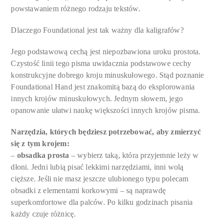
powstawaniem różnego rodzaju tekstów.
Dlaczego Foundational jest tak ważny dla kaligrafów?
Jego podstawową cechą jest niepozbawiona uroku prostota.
Czystość linii tego pisma uwidacznia podstawowe cechy
konstrukcyjne dobrego kroju minuskułowego. Stąd poznanie
Foundational Hand jest znakomitą bazą do eksplorowania
innych krojów minuskułowych. Jednym słowem, jego
opanowanie ułatwi naukę większości innych krojów pisma.
Narzędzia, których będziesz potrzebować, aby zmierzyć
się z tym krojem:
–
obsadka prosta
– wybierz taką, która przyjemnie leży w
dłoni. Jedni lubią pisać lekkimi narzędziami, inni wolą
cięższe. Jeśli nie masz jeszcze ulubionego typu polecam
obsadki z elementami korkowymi – są naprawdę
superkomfortowe dla palców. Po kilku godzinach pisania
każdy czuje różnicę.