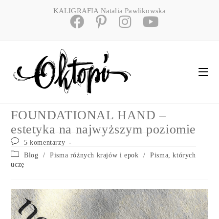
Skip
KALIGRAFIA Natalia Pawlikowska
to
content
FOUNDATIONAL HAND –
estetyka na najwyższym poziomie
Post
5 komentarzy
comments:
Post
Blog
/
Pisma różnych krajów i epok
/
Pisma, których
category:
uczę