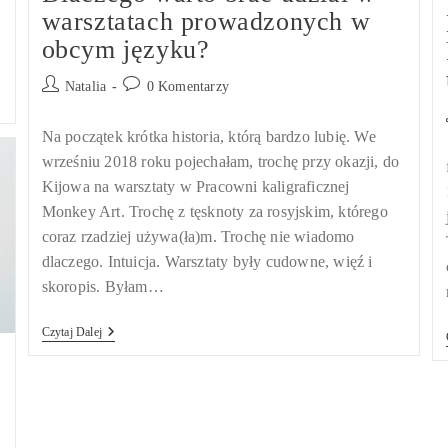
warsztatach prowadzonych w
obcym języku?
Post
Post
Natalia
0 Komentarzy
author:
comments:
Na początek krótka historia, którą bardzo lubię. We
wrześniu 2018 roku pojechałam, trochę przy okazji, do
Kijowa na warsztaty w Pracowni kaligraficznej
Monkey Art. Trochę z tęsknoty za rosyjskim, którego
coraz rzadziej używa(ła)m. Trochę nie wiadomo
dlaczego. Intuicja. Warsztaty były cudowne, więź i
skoropis. Byłam…
Dlaczego
Czytaj Dalej
Warto
Brać
Udział
W
Warsztatach
Prowadzonych
W