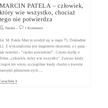
MARCIN PATELA – człowiek,
który wie wszystko, chociaż
tego nie potwierdza
Post
Post
Natalia
1 Komentarz
author:
comments:
fot. M. Patela Marcin urodził się w maju 75. Dokładnie
12. Z wykształcenia jest magistrem ekonomii, a z pasji -
jak twierdzi - "ciężko powiedzieć". Często myślę o
Tobie „człowiek, który wie wszystko”. Zawsze kiedy
czegoś nie wiem, szczególnie kiedy chodzi o kwestie
narzędzi piśmienniczych,…
MARCIN
Czytaj Dalej
PATELA
–
Człowiek,
Który
Wie
Wszystko,