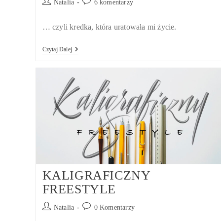
Post
Post
Natalia
6 komentarzy
author:
comments:
… czyli kredka, która uratowała mi życie.
Kredka
Czytaj Dalej
PROGRESSO
KALIGRAFICZNY
FREESTYLE
Post
Post
Natalia
0 Komentarzy
author:
comments: