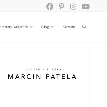
rsztaty kaligrafii
Blog
Kontakt
Toggle
website
search