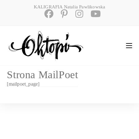
Skip
KALIGRAFIA Natalia Pawlikowska
to
content
Strona MailPoet
[mailpoet_page]