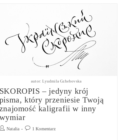
PALMERa
–
Klimat
Stanów
Początku
XX
Wieku
autor: Lyudmila Gzhebovska
SKOROPIS – jedyny krój
pisma, który przeniesie Twoją
znajomość kaligrafii w inny
wymiar
Post
Post
Natalia
1 Komentarz
author:
comments: