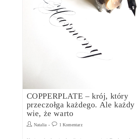
COPPERPLATE – krój, który
przeczołga każdego. Ale każdy
wie, że warto
Post
Post
Natalia
1 Komentarz
author:
comments: