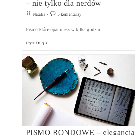
– nie tylko dla nerdów
Post
Post
Natalia
5 komentarzy
author:
comments:
Pismo które opanujesz w kilka godzin
AMERICAN
Czytaj Dalej
HANDWRITING
–
Nie
Tylko
Dla
Nerdów
PISMO RONDOWE – elegancja