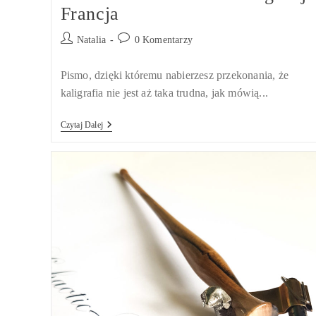
Francja
Post
Post
Natalia
0 Komentarzy
author:
comments:
Pismo, dzięki któremu nabierzesz przekonania, że
kaligrafia nie jest aż taka trudna, jak mówią...
PISMO
Czytaj Dalej
RONDOWE
–
Elegancja
Francja