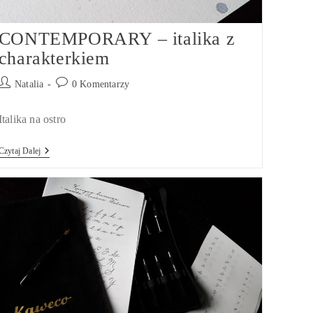
CONTEMPORARY – italika z
charakterkiem
Post
Post
Natalia
0 Komentarzy
author:
comments:
Italika na ostro
CONTEMPORARY
Czytaj Dalej
–
Italika
Z
Charakterkiem