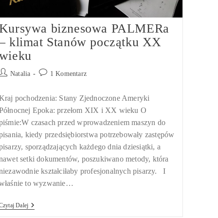
Kursywa biznesowa PALMERa
– klimat Stanów początku XX
wieku
Post
Post
Natalia
1 Komentarz
author:
comments:
Kraj pochodzenia: Stany Zjednoczone Ameryki
Północnej Epoka: przełom XIX i XX wieku O
piśmie:W czasach przed wprowadzeniem maszyn do
pisania, kiedy przedsiębiorstwa potrzebowały zastępów
pisarzy, sporządzających każdego dnia dziesiątki, a
nawet setki dokumentów, poszukiwano metody, która
niezawodnie kształciłaby profesjonalnych pisarzy. I
właśnie to wyzwanie…
Kursywa
Czytaj Dalej
Biznesowa