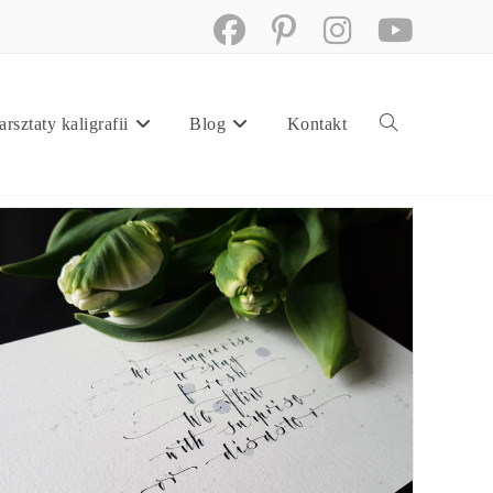
rsztaty kaligrafii
Blog
Kontakt
Toggle
website
search