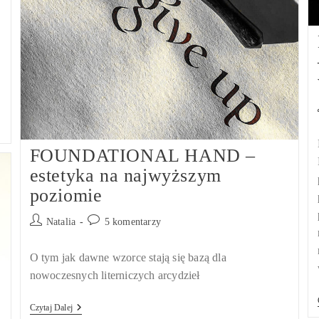
FOUNDATIONAL HAND –
estetyka na najwyższym
poziomie
Post
Post
Natalia
5 komentarzy
author:
comments:
O tym jak dawne wzorce stają się bazą dla
nowoczesnych literniczych arcydzieł
FOUNDATIONAL
Czytaj Dalej
HAND