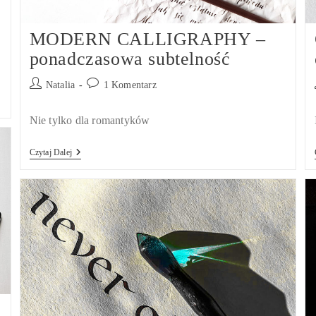
MODERN CALLIGRAPHY –
ponadczasowa subtelność
Post
Post
Natalia
1 Komentarz
author:
comments:
Nie tylko dla romantyków
MODERN
Czytaj Dalej
CALLIGRAPHY
–
Ponadczasowa
Subtelność