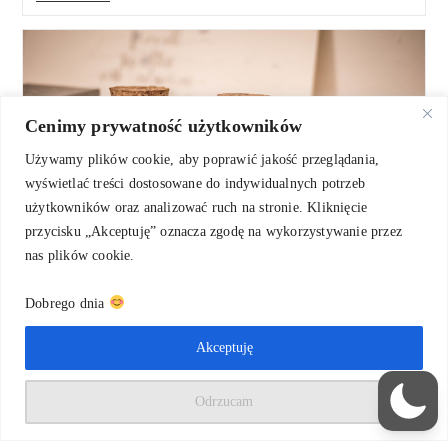
Na
Wakacjach
Cenimy prywatność użytkowników
Używamy plików cookie, aby poprawić jakość przeglądania,
wyświetlać treści dostosowane do indywidualnych potrzeb
użytkowników oraz analizować ruch na stronie. Kliknięcie
przycisku „Akceptuję” oznacza zgodę na wykorzystywanie przez
nas plików cookie.
Dobrego dnia
5 najważniejszych tipów dla
początkujących
Akceptuję
Post
Post
Natalia
0 Komentarzy
Odrzucam
author:
comments:
Klamka zapadła. Fascynacja kaligrafią nie mija i z fazy