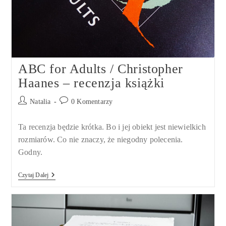
ABC for Adults / Christopher
Haanes – recenzja książki
Post
Post
Natalia
0 Komentarzy
author:
comments:
Ta recenzja będzie krótka. Bo i jej obiekt jest niewielkich
rozmiarów. Co nie znaczy, że niegodny polecenia.
Godny.
ABC
Czytaj Dalej
For
Adults
/
Christopher
Haanes
–