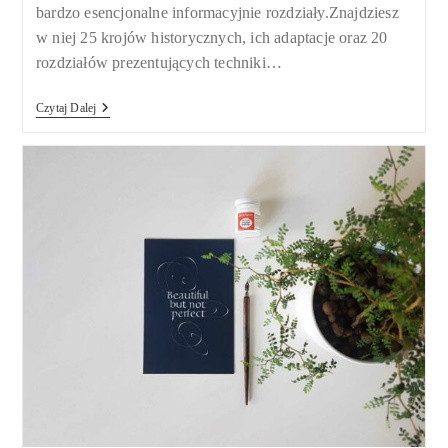
bardzo esencjonalne informacyjnie rozdziały.Znajdziesz
w niej 25 krojów historycznych, ich adaptacje oraz 20
rozdziałów prezentujących techniki…
Calligraphy.
Czytaj Dalej
A
Complete
Guide
/
Julien
Chazal
–
Recenzja
Książki