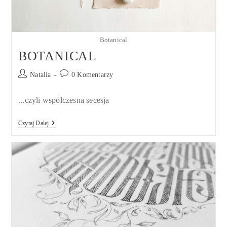
Botanical
BOTANICAL
Post
Post
Natalia
0 Komentarzy
author:
comments:
...czyli współczesna secesja
BOTANICAL
Czytaj Dalej