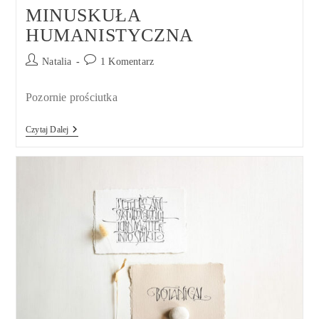
MINUSKUŁA
HUMANISTYCZNA
Post
Post
Natalia
1 Komentarz
author:
comments:
Pozornie prościutka
MINUSKUŁA
Czytaj Dalej
HUMANISTYCZNA