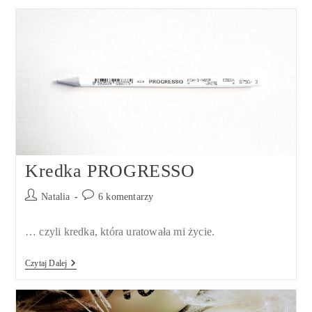
Online
Są
Dla
Ciebie?
Kredka PROGRESSO
Post
Post
Natalia
6 komentarzy
author:
comments:
… czyli kredka, która uratowała mi życie.
Kredka
Czytaj Dalej
PROGRESSO