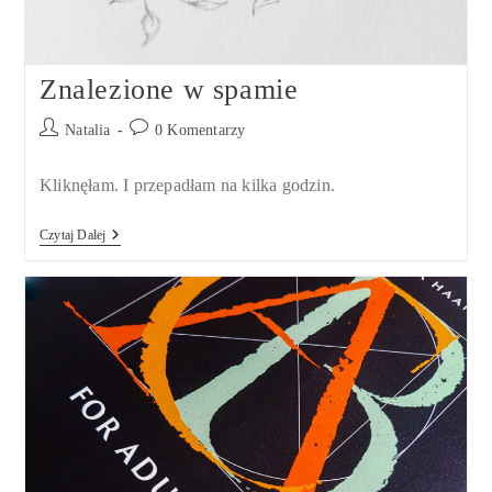
Znalezione w spamie
Post
Post
Natalia
0 Komentarzy
author:
comments:
Kliknęłam. I przepadłam na kilka godzin.
Znalezione
Czytaj Dalej
W
Spamie