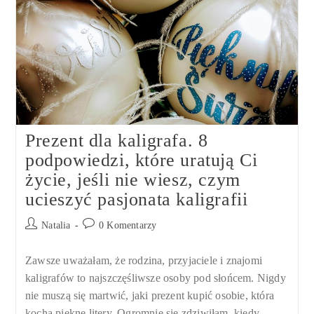
Prezent dla kaligrafa. 8
podpowiedzi, które uratują Ci
życie, jeśli nie wiesz, czym
ucieszyć pasjonata kaligrafii
Post
Post
Natalia
0 Komentarzy
author:
comments:
Zawsze uważałam, że rodzina, przyjaciele i znajomi
kaligrafów to najszczęśliwsze osoby pod słońcem. Nigdy
nie muszą się martwić, jaki prezent kupić osobie, która
kocha piękne litery. Ogromnie się zdziwiłam, kiedy