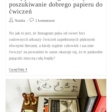
poszukiwanie dobrego papieru do
ćwiczeń
Post
Post
Natalia
2 komentarze
author:
comments:
No jak to jest, że Instagram pęka od sweet foci
cudownych arkuszy ćwiczeń zapełnionych pięknymi
równymi literami, a kiedy siądzie człowiek i zacznie
ćwiczyć na poważnie to zaraz okazuje się, że te paskudne
pajączki niszczą całą frajdę?
Święty
Czytaj Dalej
Graal
Kaligrafii,
Czyli
Poszukiwanie
Dobrego
Papieru
Do
Ćwiczeń