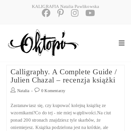
Skip
KALIGRAFIA Natalia Pawlikowska
to
content
Calligraphy. A Complete Guide /
Julien Chazal – recenzja książki
Post
Post
Natalia
0 Komentarzy
author:
comments:
Zastanawiasz się, czy kupować kolejną książkę ze
wzornikami?Co do tej - nie miej wątpliwości.Na ciut
ponad 200 stronach znajdziesz tyle skarbów, że
oniemiejesz. Książka podzielona jest na krótkie, ale