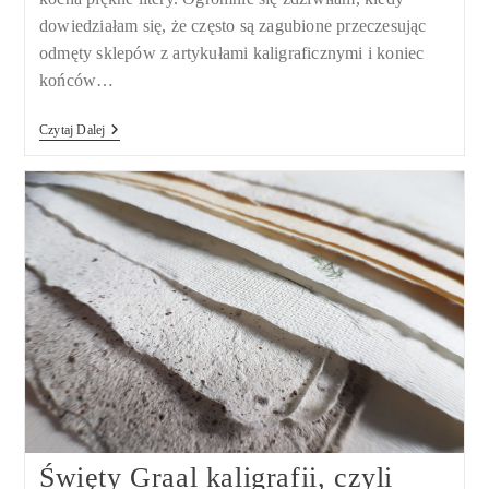
dowiedziałam się, że często są zagubione przeczesując
odmęty sklepów z artykułami kaligraficznymi i koniec
końców…
Prezent
Czytaj Dalej
Dla
Kaligrafa.
8
Podpowiedzi,
Które
Uratują
Ci
Życie,
Jeśli
Nie
Wiesz,
Czym
Ucieszyć
Pasjonata
Kaligrafii
Święty Graal kaligrafii, czyli