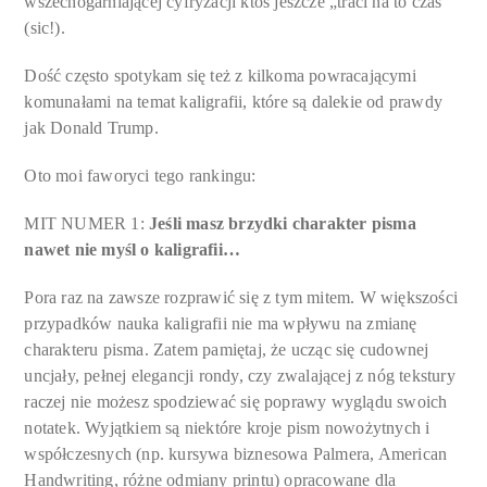
wszechogarniającej cyfryzacji ktoś jeszcze „traci na to czas”
(sic!).
Dość często spotykam się też z kilkoma powracającymi
komunałami na temat kaligrafii, które są dalekie od prawdy
jak Donald Trump.
Oto moi faworyci tego rankingu:
MIT NUMER 1:
Jeśli masz brzydki charakter pisma
nawet nie myśl o kaligrafii…
Pora raz na zawsze rozprawić się z tym mitem. W większości
przypadków nauka kaligrafii nie ma wpływu na zmianę
charakteru pisma. Zatem pamiętaj, że ucząc się cudownej
uncjały, pełnej elegancji rondy, czy zwalającej z nóg tekstury
raczej nie możesz spodziewać się poprawy wyglądu swoich
notatek. Wyjątkiem są niektóre kroje pism nowożytnych i
współczesnych (np. kursywa biznesowa Palmera, American
Handwriting, różne odmiany printu) opracowane dla