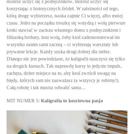
możesz uczyć się z podręczników, możesz uczyć się
korzystając z historycznych źródeł. W zależności od tego,
którą drogę wybierzesz, nauka zajmie Ci więcej, albo mniej
czasu. Jedni na początku troszkę się wstydzą i wolą pierwsze
kroki stawiać w zaciszu własnego domu z podręcznikiem i
filiżanką herbaty, inni wolą, żeby ktoś zademonstrował im
wszystko zanim sami zaczną – ci wybierają warsztaty lub
prywatne lekcje. Każdy szuka drogi dobrej dla siebie.
Dlatego nie jest powiedziane, że kaligrafii nauczysz się tylko
na drogich kursach. Tak naprawdę kursy to jedynie impuls,
zachęta, dobre miejsce na to, aby ktoś zwrócił uwagę na
błędy, których sam nie zauważasz (a wszyscy je robimy!).
Całą robotę i tak musisz odwalić sama…
MIT NUMER 5:
Kaligrafia to kosztowna pasja