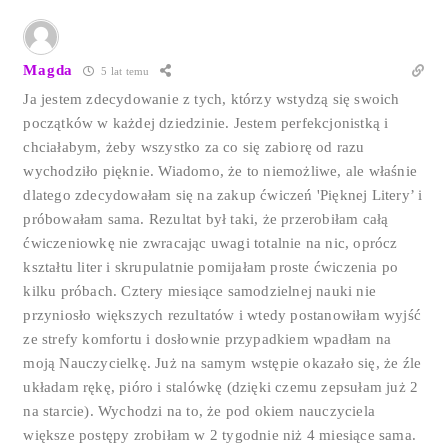
Magda
5 lat temu
Ja jestem zdecydowanie z tych, którzy wstydzą się swoich
początków w każdej dziedzinie. Jestem perfekcjonistką i
chciałabym, żeby wszystko za co się zabiorę od razu
wychodziło pięknie. Wiadomo, że to niemożliwe, ale właśnie
dlatego zdecydowałam się na zakup ćwiczeń 'Pięknej Litery’ i
próbowałam sama. Rezultat był taki, że przerobiłam całą
ćwiczeniowkę nie zwracając uwagi totalnie na nic, oprócz
kształtu liter i skrupulatnie pomijałam proste ćwiczenia po
kilku próbach. Cztery miesiące samodzielnej nauki nie
przyniosło większych rezultatów i wtedy postanowiłam wyjść
ze strefy komfortu i dosłownie przypadkiem wpadłam na
moją Nauczycielkę. Już na samym wstępie okazało się, że źle
układam rękę, pióro i stalówkę (dzięki czemu zepsułam już 2
na starcie). Wychodzi na to, że pod okiem nauczyciela
większe postępy zrobiłam w 2 tygodnie niż 4 miesiące sama.