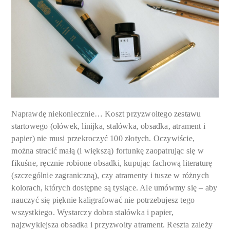
Naprawdę niekoniecznie… Koszt przyzwoitego zestawu
startowego (ołówek, linijka, stalówka, obsadka, atrament i
papier) nie musi przekroczyć 100 złotych. Oczywiście,
można stracić małą (i większą) fortunkę zaopatrując się w
fikuśne, ręcznie robione obsadki, kupując fachową literaturę
(szczególnie zagraniczną), czy atramenty i tusze w różnych
kolorach, których dostępne są tysiące. Ale umówmy się – aby
nauczyć się pięknie kaligrafować nie potrzebujesz tego
wszystkiego. Wystarczy dobra stalówka i papier,
najzwyklejsza obsadka i przyzwoity atrament. Reszta zależy