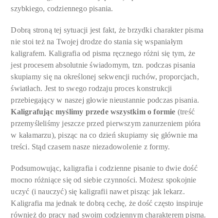
szybkiego, codziennego pisania.
Dobrą stroną tej sytuacji jest fakt, że brzydki charakter pisma
nie stoi też na Twojej drodze do stania się wspaniałym
kaligrafem. Kaligrafia od pisma ręcznego różni się tym, że
jest procesem absolutnie świadomym, tzn. podczas pisania
skupiamy się na określonej sekwencji ruchów, proporcjach,
światłach. Jest to swego rodzaju proces konstrukcji
przebiegający w naszej głowie nieustannie podczas pisania.
Kaligrafując myślimy przede wszystkim o formie
(treść
przemyśleliśmy jeszcze przed pierwszym zanurzeniem pióra
w kałamarzu), pisząc na co dzień skupiamy się głównie ma
treści. Stąd czasem nasze niezadowolenie z formy.
Podsumowując, kaligrafia i codzienne pisanie to dwie dość
mocno różniące się od siebie czynności. Możesz spokojnie
uczyć (i nauczyć) się kaligrafii nawet pisząc jak lekarz.
Kaligrafia ma jednak te dobrą cechę, że dość często inspiruje
również do pracy nad swoim codziennym charakterem pisma.