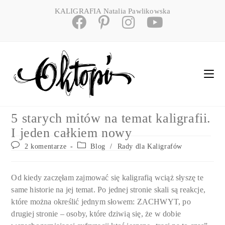
Skip
KALIGRAFIA Natalia Pawlikowska
to
content
5 starych mitów na temat kaligrafii.
I jeden całkiem nowy
Post
Post
2 komentarze
Blog
/
Rady dla Kaligrafów
comments:
category:
Od kiedy zaczęłam zajmować się kaligrafią wciąż słyszę te
same historie na jej temat. Po jednej stronie skali są reakcje,
które można określić jednym słowem: ZACHWYT, po
drugiej stronie – osoby, które dziwią się, że w dobie