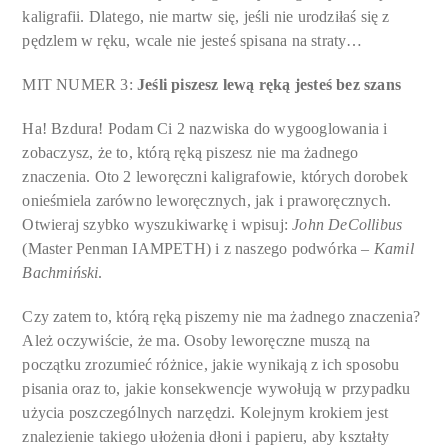
kaligrafii. Dlatego, nie martw się, jeśli nie urodziłaś się z
pędzlem w ręku, wcale nie jesteś spisana na straty…
MIT NUMER 3:
Jeśli piszesz lewą ręką jesteś bez szans
Ha! Bzdura! Podam Ci 2 nazwiska do wygooglowania i
zobaczysz, że to, którą ręką piszesz nie ma żadnego
znaczenia. Oto 2 leworęczni kaligrafowie, których dorobek
onieśmiela zarówno leworęcznych, jak i praworęcznych.
Otwieraj szybko wyszukiwarkę i wpisuj:
John DeCollibus
(Master Penman IAMPETH) i z naszego podwórka –
Kamil
Bachmiński
.
Czy zatem to, którą ręką piszemy nie ma żadnego znaczenia?
Ależ oczywiście, że ma. Osoby leworęczne muszą na
początku zrozumieć różnice, jakie wynikają z ich sposobu
pisania oraz to, jakie konsekwencje wywołują w przypadku
użycia poszczególnych narzędzi. Kolejnym krokiem jest
znalezienie takiego ułożenia dłoni i papieru, aby kształty