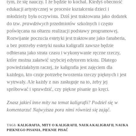
tym, że się nauczy. I że będzie to kochał. Kiedyś obecność
edukacji artystycznej w procesie kształcenia dzieci i
młodzieży była oczywista. Dziś jest traktowana jako dodatek
do tzw.
prawdziwych
przedmiotów szkolnych i często
poświęcana na ołtarzu realizacji podstawy programowej.
Rozwijanie poczucia estetyki jest traktowane jako fanaberia,
a bez potrzeby estetyki nauka kaligrafii zawsze będzie
odbierana jako strata czasu i wykonywanie ręczne rzeczy,
które można załatwić szybciej edytorem tekstu. Dlatego
powiedziałabym raczej, że kaligrafia jest zajęciem dla
każdego, kto czuje potrzebę tworzenia rzeczy pięknych i jest
wytrwały. Ale każdy z nas zasługuje na to, żeby jej
spróbować i sprawdzić, czy piękne pisanie go kręci.
Znasz jakieś inne mity na temat kaligrafii? Podziel się w
komentarzu! Najwyższa pora nimi również się zająć
.
TAGI
:
KALIGRAFIA
,
MITY O KALIGRAFII
,
NAUKA KALIGRAFII
,
NAUKA
PIEKNEGO PISANIA
,
PIEKNIE PISAĆ