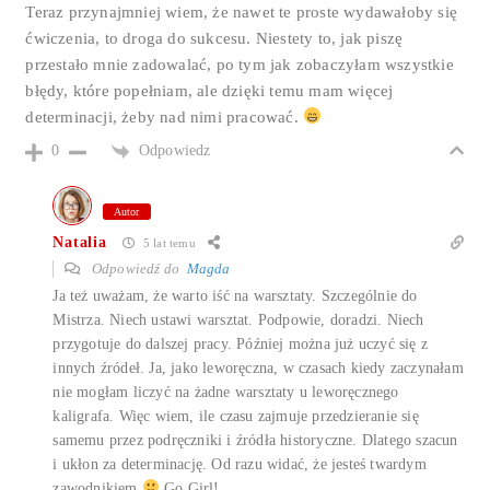
Teraz przynajmniej wiem, że nawet te proste wydawałoby się
ćwiczenia, to droga do sukcesu. Niestety to, jak piszę
przestało mnie zadowalać, po tym jak zobaczyłam wszystkie
błędy, które popełniam, ale dzięki temu mam więcej
determinacji, żeby nad nimi pracować.
Odpowiedz
0
Autor
Natalia
5 lat temu
Odpowiedź do
Magda
Ja też uważam, że warto iść na warsztaty. Szczególnie do
Mistrza. Niech ustawi warsztat. Podpowie, doradzi. Niech
przygotuje do dalszej pracy. Później można już uczyć się z
innych źródeł. Ja, jako leworęczna, w czasach kiedy zaczynałam
nie mogłam liczyć na żadne warsztaty u leworęcznego
kaligrafa. Więc wiem, ile czasu zajmuje przedzieranie się
samemu przez podręczniki i źródła historyczne. Dlatego szacun
i ukłon za determinację. Od razu widać, że jesteś twardym
zawodnikiem
Go Girl!